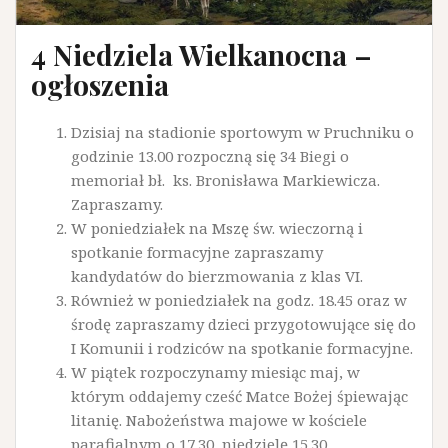
4 Niedziela Wielkanocna –
ogłoszenia
Dzisiaj na stadionie sportowym w Pruchniku o
godzinie 13.00 rozpoczną się 34 Biegi o
memoriał bł. ks. Bronisława Markiewicza.
Zapraszamy.
W poniedziałek na Mszę św. wieczorną i
spotkanie formacyjne zapraszamy
kandydatów do bierzmowania z klas VI.
Również w poniedziałek na godz. 18.45 oraz w
środę zapraszamy dzieci przygotowujące się do
I Komunii i rodziców na spotkanie formacyjne.
W piątek rozpoczynamy miesiąc maj, w
którym oddajemy cześć Matce Bożej śpiewając
litanię. Nabożeństwa majowe w kościele
parafialnym o 17.30, niedzielę 15.30.