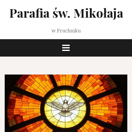
Przeskocz
Parafia św. Mikołaja
do
treści
w Pruchniku