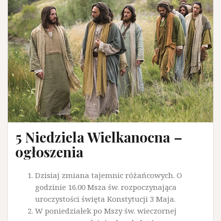
5 Niedziela Wielkanocna –
ogłoszenia
Dzisiaj zmiana tajemnic różańcowych. O
godzinie 16.00 Msza św. rozpoczynająca
uroczystości święta Konstytucji 3 Maja.
W poniedziałek po Mszy św. wieczornej