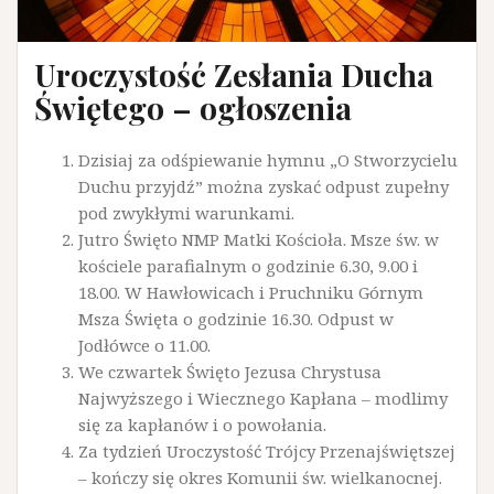
Uroczystość Zesłania Ducha
Świętego – ogłoszenia
Dzisiaj za odśpiewanie hymnu „O Stworzycielu
Duchu przyjdź” można zyskać odpust zupełny
pod zwykłymi warunkami.
Jutro Święto NMP Matki Kościoła. Msze św. w
kościele parafialnym o godzinie 6.30, 9.00 i
18.00. W Hawłowicach i Pruchniku Górnym
Msza Święta o godzinie 16.30. Odpust w
Jodłówce o 11.00.
We czwartek Święto Jezusa Chrystusa
Najwyższego i Wiecznego Kapłana – modlimy
się za kapłanów i o powołania.
Za tydzień Uroczystość Trójcy Przenajświętszej
– kończy się okres Komunii św. wielkanocnej.