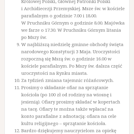
Królowej Polski, Głównej Patronki Polski
i Archidiecezji Przemyskiej. Msze św. w kościele
parafialnym o godzinie 7.00 i 18.00.
W Pruchniku Górnym o godzinie 8.00. Majówka
we farze o 17.30. W Pruchniku Górnym litania
po Mszy św.
W najbliższą niedzielę gminne obchody święta
narodowego Konstytucji 3 Maja. Uroczystości
rozpoczną się Mszą św. o godzinie 16.00 w
kościele parafialnym. Po Mszy św. dalsza część
uroczystości na Rynku miasta.
Za tydzień zmiana tajemnic różańcowych.
Prosimy o składanie ofiar na sprzątanie
kościoła (po 100 zł od rodziny na wiosnę i
jesienią). Ofiary prosimy składać w kopertach
na tacę. Ofiary te można także wpłacać na
konto parafialne z adnotacją: ofiara na cele
kultu religijnego – sprzątanie kościoła.
Bardzo dziękujemy nauczycielom za opiekę