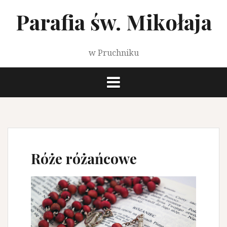
Przeskocz
Parafia św. Mikołaja
do
treści
w Pruchniku
Róże różańcowe