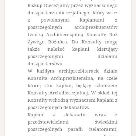
Biskup Diecezjalny przez wyznaczonego
duszpasterza diecezjalnego, który wraz
z powołanymi kapłanami z
poszczególnych archiprezbiteratów
tworzą Archidiecezjalną Konsultę Róż
Żywego Różańca. Do Konsulty mogą
także należeć kapłani kierujący
poszczególnymi dzia­łami
duszpasterstwa.
W każdym archiprezbiteracie działa
Konsulta Archiprezbiteralna, na czele
której stoi kapłan, będący członkiem
Konsulty Archidiecezjalnej. W skład tej
Konsulty wchodzą wy­znaczeni kapłani z
poszczególnych dekanatów.
Kapłan z dekanatu wraz z
przedstawicielami świeckimi
poszczególnych parafii (zelatorami),