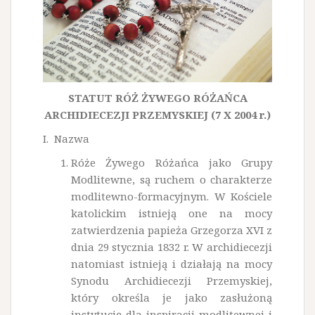
STATUT RÓŻ ŻYWEGO RÓŻAŃCA
ARCHIDIECEZJI PRZEMYSKIEJ (7 X 2004 r.)
I. Nazwa
Róże Żywego Różańca jako Grupy
Modlitewne, są ruchem o charakterze
modlitewno-formacyjnym. W Kościele
katolickim istnieją one na mocy
zatwierdzenia papieża Grzegorza XVI z
dnia 29 stycznia 1832 r. W archidiecezji
natomiast istnieją i działają na mocy
Synodu Archidiecezji Przemyskiej,
który określa je jako zasłużoną
instytucję dla inspiracji modlitewnej i